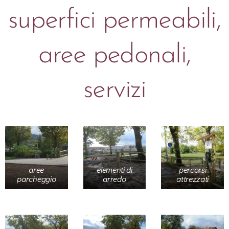
superfici permeabili,
aree pedonali,
servizi
aree
elementi di
percorsi
parcheggio
arredo
attrezzati